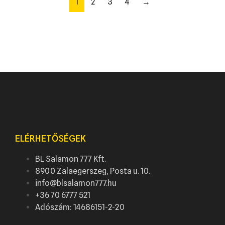
1
2
3
4
→
ELÉRHETŐSÉGEK
BL Salamon 777 Kft.
8900 Zalaegerszeg, Posta u. 10.
info@blsalamon777.hu
+36 70 6777 521
Adószám: 14686151-2-20