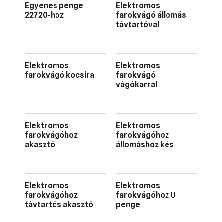
Egyenes penge
Elektromos
22720-hoz
farokvágó állomás
távtartóval
Elektromos
Elektromos
farokvágó kocsira
farokvágó
vágókarral
Elektromos
Elektromos
farokvágóhoz
farokvágóhoz
akasztó
állomáshoz kés
Elektromos
Elektromos
farokvágóhoz
farokvágóhoz U
távtartós akasztó
penge