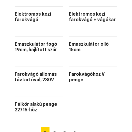
Elektromos kézi
Elektromos kézi
farokvágó
farokvágó + vágókar
Emaszkulátor fogó
Emaszkulátor olló
19cm, hajlított szár
15cm
Farokvágó állomás
Farokvágóhoz V
távtartóval, 230V
penge
Félkör alakú penge
22715-höz