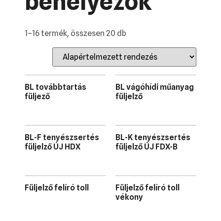
behelyezők
1–16 termék, összesen 20 db
BL továbbtartás
BL vágóhídi műanyag
füljező
füljelző
BL-F tenyészsertés
BL-K tenyészsertés
füljelző ÚJ HDX
füljelző ÚJ FDX-B
Füljelző felíró toll
Füljelző felíró toll
vékony