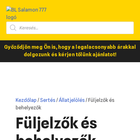
Győződjön meg Ön is, hogy a legalacsonyabb árakkal
dolgozunk és kérjen tőlünk ajánlatot!
Kezdőlap
/
Sertés
/
Állatjelölés
/ Füljelzők és
behelyezők
Füljelzők és