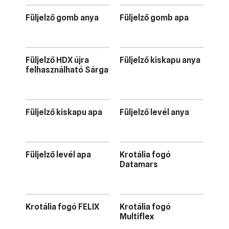
Füljelző gomb anya
Füljelző gomb apa
Füljelző HDX újra
Füljelző kiskapu anya
felhasználható Sárga
Füljelző kiskapu apa
Füljelző levél anya
Füljelző levél apa
Krotália fogó
Datamars
Krotália fogó FELIX
Krotália fogó
Multiflex