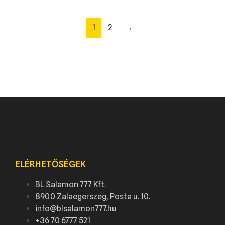
1
2
→
ELÉRHETŐSÉGEK
BL Salamon 777 Kft.
8900 Zalaegerszeg, Posta u. 10.
info@blsalamon777.hu
+36 70 6777 521