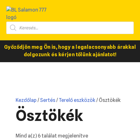
Győződjön meg Ön is, hogy a legalacsonyabb árakkal
dolgozunk és kérjen tőlünk ajánlatot!
Kezdőlap
/
Sertés
/
Terelő eszközök
/ Ösztökék
Ösztökék
Mind a(z) 6 találat megjelenítve