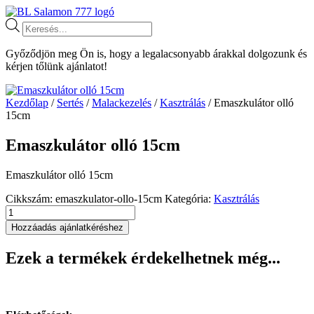
Ugrás
a
Products
tartalomhoz
search
Győződjön meg Ön is, hogy a legalacsonyabb árakkal dolgozunk és
kérjen tőlünk ajánlatot!
Kezdőlap
/
Sertés
/
Malackezelés
/
Kasztrálás
/ Emaszkulátor olló
15cm
Emaszkulátor olló 15cm
Emaszkulátor olló 15cm
Cikkszám:
emaszkulator-ollo-15cm
Kategória:
Kasztrálás
Emaszkulátor
olló
Hozzáadás ajánlatkéréshez
15cm
mennyiség
Ezek a termékek érdekelhetnek még...