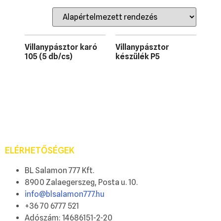
Villanypásztor karó
Villanypásztor
105 (5 db/cs)
készülék P5
ELÉRHETŐSÉGEK
BL Salamon 777 Kft.
8900 Zalaegerszeg, Posta u. 10.
info@blsalamon777.hu
+36 70 6777 521
Adószám: 14686151-2-20