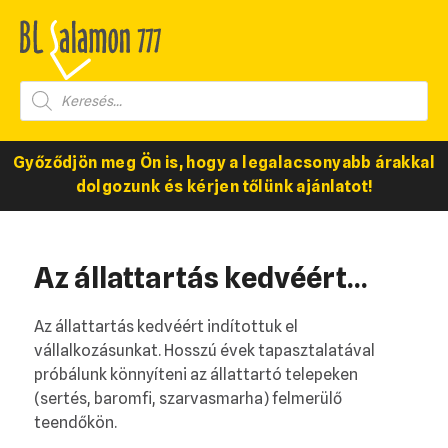
Győződjön meg Ön is, hogy a legalacsonyabb árakkal
dolgozunk és kérjen tőlünk ajánlatot!
Az állattartás kedvéért...
Az állattartás kedvéért indítottuk el
vállalkozásunkat. Hosszú évek tapasztalatával
próbálunk könnyíteni az állattartó telepeken
(sertés, baromfi, szarvasmarha) felmerülő
teendőkön.