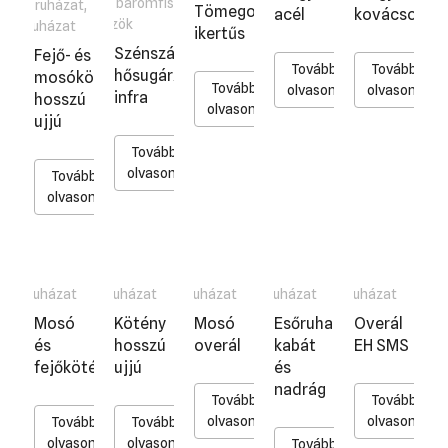
Egyéb baromfis
Telepi ruházat
,
Tömegoltó
acél
kovácsoltva
eszközök
Védőruházat
ikertűs
Szénszálas
Fejő- és
Tovább
Tovább
hősugárzó
mosókötény
Tovább
olvasom
olvasom
infra
hosszú
olvasom
ujjú
Tovább
olvasom
Tovább
olvasom
Mosóruházat
Mosóruházat
Mosóruházat
Mosóruházat
Mosóruházat
Mosó
Kötény
Mosó
Esőruha
Overál
és
hosszú
overál
kabát
EH SMS
fejőkötény
ujjú
és
nadrág
Tovább
Tovább
olvasom
olvasom
Tovább
Tovább
olvasom
olvasom
Tovább