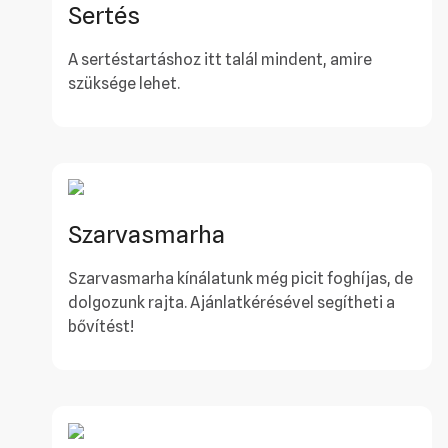
Sertés
A sertéstartáshoz itt talál mindent, amire
szüksége lehet.
Szarvasmarha
Szarvasmarha kínálatunk még picit foghíjas, de
dolgozunk rajta. Ajánlatkérésével segítheti a
bővítést!