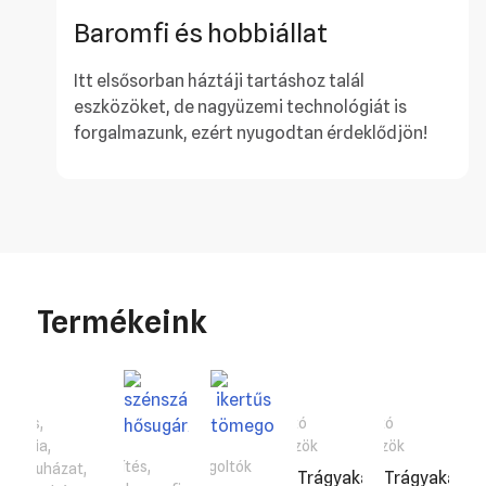
Baromfi és hobbiállat
Itt elsősorban háztáji tartáshoz talál
eszközöket, de nagyüzemi technológiát is
forgalmazunk, ezért nyugodtan érdeklődjön!
Termékeink
Sertés
,
Tisztító
Tisztító
Higiénia
,
eszközök
eszközök
Melegítés
,
Tömegoltók
Mosóruházat
,
Trágyakaparó
Trágyakapar