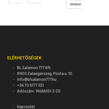
olvasom
ELÉRHETŐSÉGEK
BL Salamon 777 Kft.
8900 Zalaegerszeg, Posta u. 10.
info@blsalamon777.hu
+36 70 6777 521
Adószám: 14686151-2-20
Kapcsolat