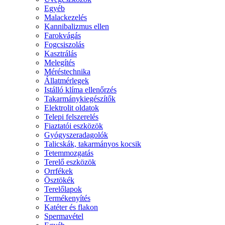
Egyéb
Malackezelés
Kannibalizmus ellen
Farokvágás
Fogcsiszolás
Kasztrálás
Melegítés
Méréstechnika
Állatmérlegek
Istálló klíma ellenőrzés
Takarmánykiegészítők
Elektrolit oldatok
Telepi felszerelés
Fiaztatói eszközök
Gyógyszeradagolók
Talicskák, takarmányos kocsik
Tetemmozgatás
Terelő eszközök
Orrfékek
Ösztökék
Terelőlapok
Termékenyítés
Katéter és flakon
Spermavétel