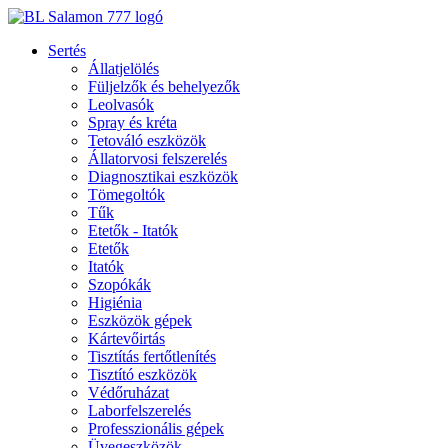
Ugrás
a
Sertés
tartalomhoz
Állatjelölés
Füljelzők és behelyezők
Leolvasók
Spray és kréta
Tetováló eszközök
Állatorvosi felszerelés
Diagnosztikai eszközök
Tömegoltók
Tűk
Etetők - Itatók
Etetők
Itatók
Szopókák
Higiénia
Eszközök gépek
Kártevőirtás
Tisztítás fertőtlenítés
Tisztító eszközök
Védőruházat
Laborfelszerelés
Professzionális gépek
Üvegeszközök