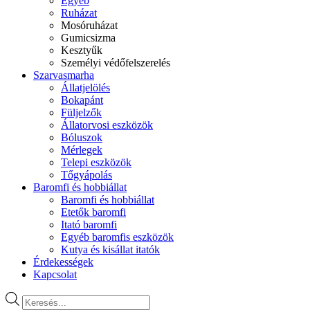
Egyéb
Ruházat
Mosóruházat
Gumicsizma
Kesztyűk
Személyi védőfelszerelés
Szarvasmarha
Állatjelölés
Bokapánt
Füljelzők
Állatorvosi eszközök
Bóluszok
Mérlegek
Telepi eszközök
Tőgyápolás
Baromfi és hobbiállat
Baromfi és hobbiállat
Etetők baromfi
Itató baromfi
Egyéb baromfis eszközök
Kutya és kisállat itatók
Érdekességek
Kapcsolat
Products
search