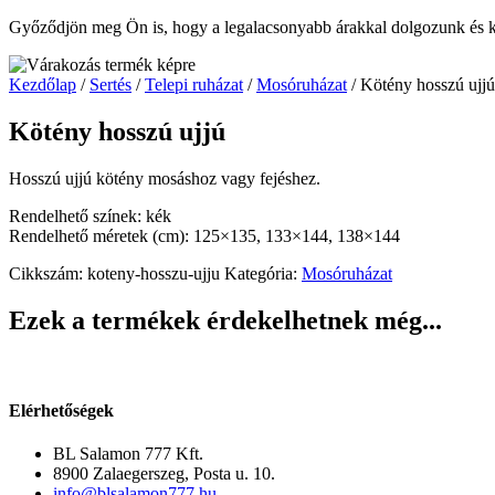
Győződjön meg Ön is, hogy a legalacsonyabb árakkal dolgozunk és ké
Kezdőlap
/
Sertés
/
Telepi ruházat
/
Mosóruházat
/ Kötény hosszú ujjú
Kötény hosszú ujjú
Hosszú ujjú kötény mosáshoz vagy fejéshez.
Rendelhető színek: kék
Rendelhető méretek (cm): 125×135, 133×144, 138×144
Cikkszám:
koteny-hosszu-ujju
Kategória:
Mosóruházat
Ezek a termékek érdekelhetnek még...
Elérhetőségek
BL Salamon 777 Kft.
8900 Zalaegerszeg, Posta u. 10.
info@blsalamon777.hu