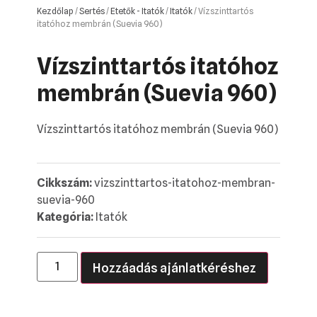
Kezdőlap
/
Sertés
/
Etetők - Itatók
/
Itatók
/ Vízszinttartós
itatóhoz membrán (Suevia 960)
Vízszinttartós itatóhoz
membrán (Suevia 960)
Vízszinttartós itatóhoz membrán (Suevia 960)
Cikkszám:
vizszinttartos-itatohoz-membran-
suevia-960
Kategória:
Itatók
Hozzáadás ajánlatkéréshez