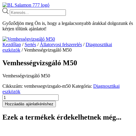
Ugrás
a
Products
tartalomhoz
search
Győződjön meg Ön is, hogy a legalacsonyabb árakkal dolgozunk és
kérjen tőlünk ajánlatot!
Kezdőlap
/
Sertés
/
Állatorvosi felszerelés
/
Diagnosztikai
eszközök
/ Vemhességvizsgáló M50
Vemhességvizsgáló M50
Vemhességvizsgáló M50
Cikkszám:
vemhessegvizsgalo-m50
Kategória:
Diagnosztikai
eszközök
Vemhességvizsgáló
M50
Hozzáadás ajánlatkéréshez
mennyiség
Ezek a termékek érdekelhetnek még...