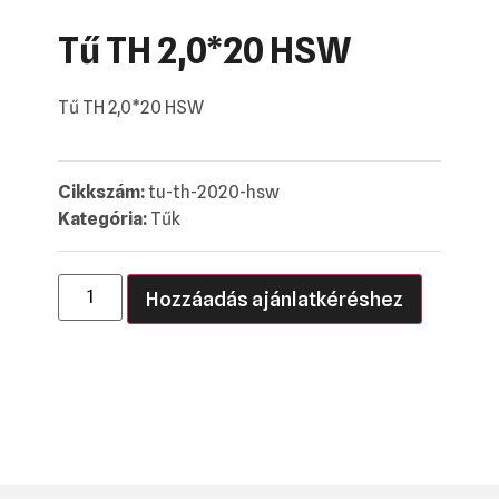
Tű TH 2,0*20 HSW
Tű TH 2,0*20 HSW
Cikkszám:
tu-th-2020-hsw
Kategória:
Tűk
Hozzáadás ajánlatkéréshez