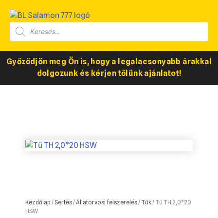
Győződjön meg Ön is, hogy a legalacsonyabb árakkal
dolgozunk és kérjen tőlünk ajánlatot!
Kezdőlap
/
Sertés
/
Állatorvosi felszerelés
/
Tűk
/ Tű TH 2,0*20
HSW