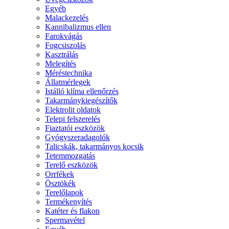
Egyéb
Malackezelés
Kannibalizmus ellen
Farokvágás
Fogcsiszolás
Kasztrálás
Melegítés
Méréstechnika
Állatmérlegek
Istálló klíma ellenőrzés
Takarmánykiegészítők
Elektrolit oldatok
Telepi felszerelés
Fiaztatói eszközök
Gyógyszeradagolók
Talicskák, takarmányos kocsik
Tetemmozgatás
Terelő eszközök
Orrfékek
Ösztökék
Terelőlapok
Termékenyítés
Katéter és flakon
Spermavétel