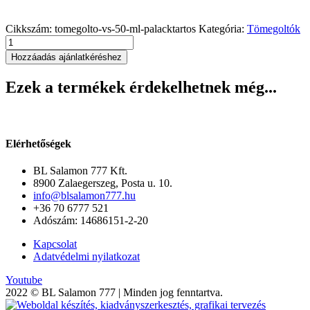
Cikkszám:
tomegolto-vs-50-ml-palacktartos
Kategória:
Tömegoltók
Tömegoltó
VS
Hozzáadás ajánlatkéréshez
5,0
ml,
Ezek a termékek érdekelhetnek még...
palacktartós
mennyiség
Elérhetőségek
BL Salamon 777 Kft.
8900 Zalaegerszeg, Posta u. 10.
info@blsalamon777.hu
+36 70 6777 521
Adószám: 14686151-2-20
Kapcsolat
Adatvédelmi nyilatkozat
Youtube
2022 © BL Salamon 777 | Minden jog fenntartva.