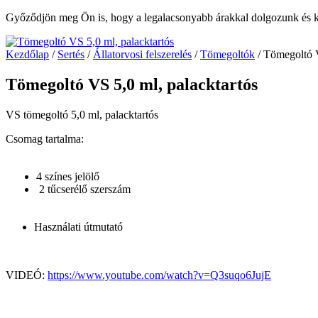
Győződjön meg Ön is, hogy a legalacsonyabb árakkal dolgozunk és ké
Kezdőlap
/
Sertés
/
Állatorvosi felszerelés
/
Tömegoltók
/ Tömegoltó V
Tömegoltó VS 5,0 ml, palacktartós
VS tömegoltó 5,0 ml, palacktartós
Csomag tartalma:
4 színes jelölő
2 tűcserélő szerszám
Használati útmutató
VIDEÓ:
https://www.youtube.com/watch?v=Q3suqo6JujE