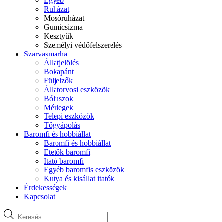
Egyéb
Ruházat
Mosóruházat
Gumicsizma
Kesztyűk
Személyi védőfelszerelés
Szarvasmarha
Állatjelölés
Bokapánt
Füljelzők
Állatorvosi eszközök
Bóluszok
Mérlegek
Telepi eszközök
Tőgyápolás
Baromfi és hobbiállat
Baromfi és hobbiállat
Etetők baromfi
Itató baromfi
Egyéb baromfis eszközök
Kutya és kisállat itatók
Érdekességek
Kapcsolat
Products
search