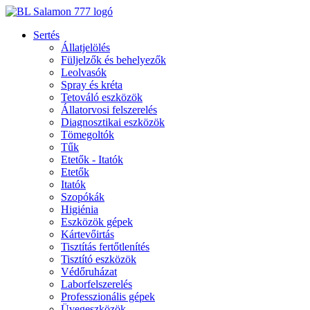
Ugrás
a
Sertés
tartalomhoz
Állatjelölés
Füljelzők és behelyezők
Leolvasók
Spray és kréta
Tetováló eszközök
Állatorvosi felszerelés
Diagnosztikai eszközök
Tömegoltók
Tűk
Etetők - Itatók
Etetők
Itatók
Szopókák
Higiénia
Eszközök gépek
Kártevőirtás
Tisztítás fertőtlenítés
Tisztító eszközök
Védőruházat
Laborfelszerelés
Professzionális gépek
Üvegeszközök