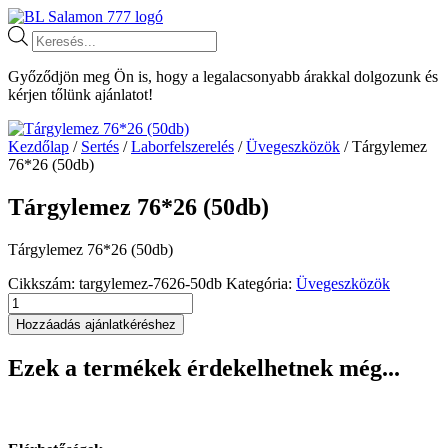
Ugrás
a
Products
tartalomhoz
search
Győződjön meg Ön is, hogy a legalacsonyabb árakkal dolgozunk és
kérjen tőlünk ajánlatot!
Kezdőlap
/
Sertés
/
Laborfelszerelés
/
Üvegeszközök
/ Tárgylemez
76*26 (50db)
Tárgylemez 76*26 (50db)
Tárgylemez 76*26 (50db)
Cikkszám:
targylemez-7626-50db
Kategória:
Üvegeszközök
Tárgylemez
76*26
Hozzáadás ajánlatkéréshez
(50db)
mennyiség
Ezek a termékek érdekelhetnek még...