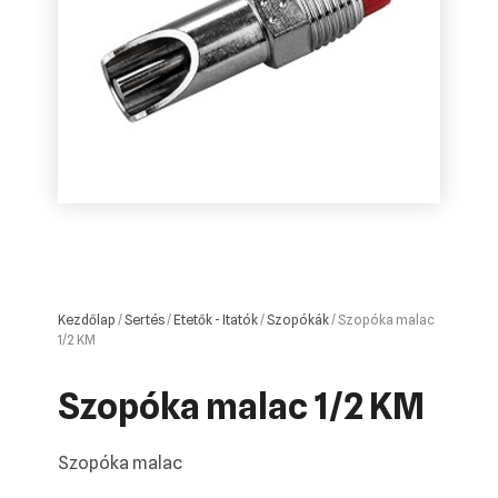
Kezdőlap
/
Sertés
/
Etetők - Itatók
/
Szopókák
/ Szopóka malac
1/2 KM
Szopóka malac 1/2 KM
Szopóka malac