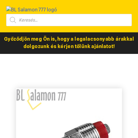
Győződjön meg Ön is, hogy a legalacsonyabb árakkal
dolgozunk és kérjen tőlünk ajánlatot!