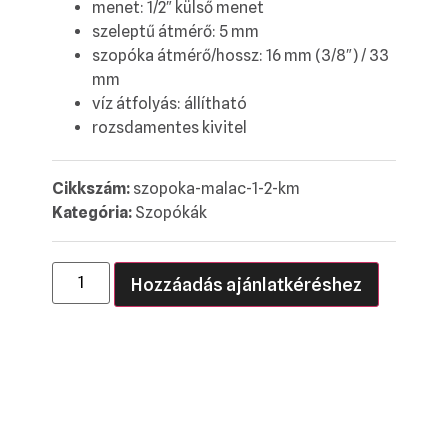
menet: 1/2″ külső menet
szeleptű átmérő: 5 mm
szopóka átmérő/hossz: 16 mm (3/8″) / 33
mm
víz átfolyás: állítható
rozsdamentes kivitel
Cikkszám:
szopoka-malac-1-2-km
Kategória:
Szopókák
Hozzáadás ajánlatkéréshez