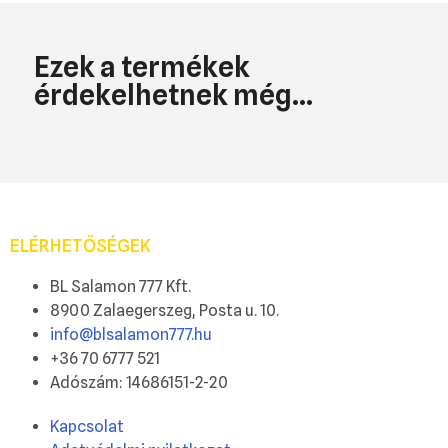
Ezek a termékek
érdekelhetnek még...
ELÉRHETŐSÉGEK
BL Salamon 777 Kft.
8900 Zalaegerszeg, Posta u. 10.
info@blsalamon777.hu
+36 70 6777 521
Adószám: 14686151-2-20
Kapcsolat