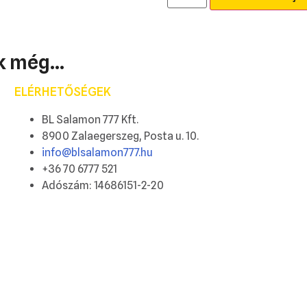
 még...
ELÉRHETŐSÉGEK
BL Salamon 777 Kft.
8900 Zalaegerszeg, Posta u. 10.
info@blsalamon777.hu
+36 70 6777 521
Adószám: 14686151-2-20