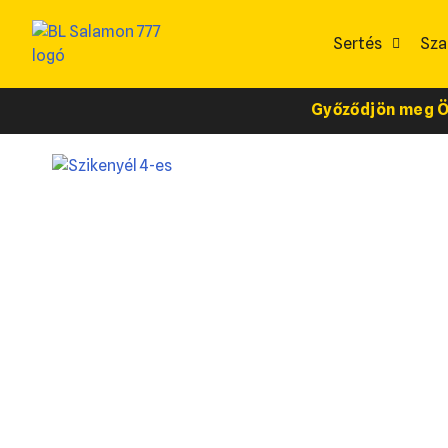
Sertés
Sza
Győződjön meg Ön