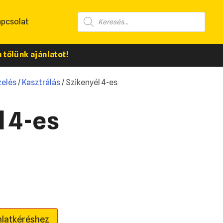
apcsolat
tőlünk ajánlatot!
elés
/
Kasztrálás
/ Szikenyél 4-es
l 4-es
nlatkéréshez