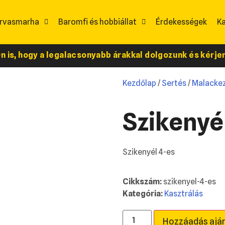
rvasmarha
Baromfi és hobbiállat
Érdekességek
K
 is, hogy a legalacsonyabb árakkal dolgozunk és kérjen 
Kezdőlap
/
Sertés
/
Malackez
Szikenyé
Szikenyél 4-es
Cikkszám:
szikenyel-4-es
Kategória:
Kasztrálás
Hozzáadás ajá