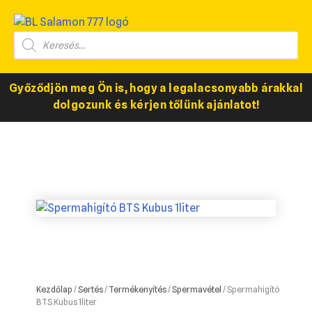
Győződjön meg Ön is, hogy a legalacsonyabb árakkal
dolgozunk és kérjen tőlünk ajánlatot!
Kezdőlap
/
Sertés
/
Termékenyítés
/
Spermavétel
/ Spermahigító
BTS Kubus 1liter