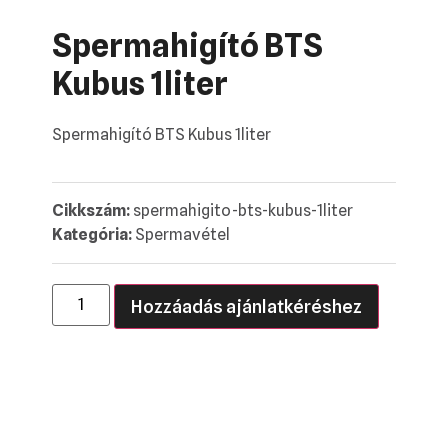
Spermahigító BTS
Kubus 1liter
Spermahigító BTS Kubus 1liter
Cikkszám:
spermahigito-bts-kubus-1liter
Kategória:
Spermavétel
Hozzáadás ajánlatkéréshez