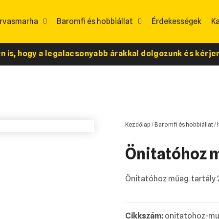
rvasmarha
Baromfi és hobbiállat
Érdekességek
K
 is, hogy a legalacsonyabb árakkal dolgozunk és kérjen 
Kezdőlap
/
Baromfi és hobbiállat
/
Önitatóhoz m
Önitatóhoz műag. tartály 
Cikkszám:
onitatohoz-mua