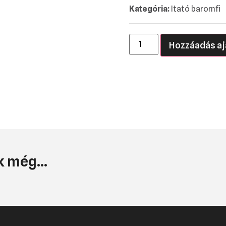
Kategória:
Itató baromfi
Hozzáadás aj
 még...