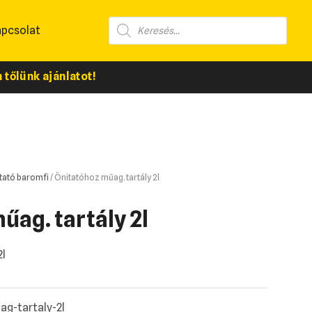
apcsolat
tőlünk ajánlatot!
Itató baromfi
/ Önitatóhoz műag. tartály 2l
űag. tartály 2l
2l
g-tartaly-2l