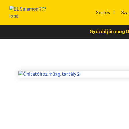
Sertés
Sza
Győződjön meg Ön