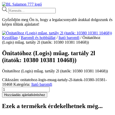
Ugrás
a
Products
tartalomhoz
search
Győződjön meg Ön is, hogy a legalacsonyabb árakkal dolgozunk és
kérjen tőlünk ajánlatot!
Kezdőlap
/
Baromfi és hobbiállat
/
Itató baromfi
/ Önitatóhoz
(Logis) műag. tartály 2l (itatók: 10380 10381 10468))
Önitatóhoz (Logis) műag. tartály 2l
(itatók: 10380 10381 10468))
Önitatóhoz (Logis) műag. tartály 2l (itatók: 10380 10381 10468))
Cikkszám:
onitatohoz-logis-muag-tartaly-2l-itatok-10380-10381-
10468
Kategória:
Itató baromfi
Önitatóhoz
(Logis)
Hozzáadás ajánlatkéréshez
műag.
tartály
Ezek a termékek érdekelhetnek még...
2l
(itatók: