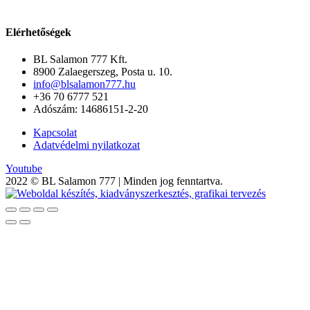
10380
10381
10468))
Elérhetőségek
mennyiség
BL Salamon 777 Kft.
8900 Zalaegerszeg, Posta u. 10.
info@blsalamon777.hu
+36 70 6777 521
Adószám: 14686151-2-20
Kapcsolat
Adatvédelmi nyilatkozat
Youtube
2022 © BL Salamon 777 | Minden jog fenntartva.