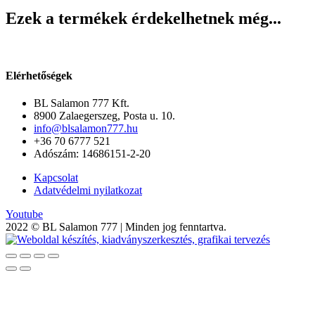
zöld
Ezek a termékek érdekelhetnek még...
mennyiség
Elérhetőségek
BL Salamon 777 Kft.
8900 Zalaegerszeg, Posta u. 10.
info@blsalamon777.hu
+36 70 6777 521
Adószám: 14686151-2-20
Kapcsolat
Adatvédelmi nyilatkozat
Youtube
2022 © BL Salamon 777 | Minden jog fenntartva.