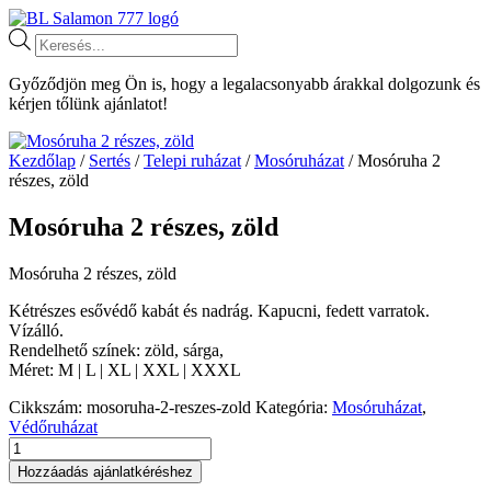
Ugrás
a
Products
tartalomhoz
search
Győződjön meg Ön is, hogy a legalacsonyabb árakkal dolgozunk és
kérjen tőlünk ajánlatot!
Kezdőlap
/
Sertés
/
Telepi ruházat
/
Mosóruházat
/ Mosóruha 2
részes, zöld
Mosóruha 2 részes, zöld
Mosóruha 2 részes, zöld
Kétrészes esővédő kabát és nadrág. Kapucni, fedett varratok.
Vízálló.
Rendelhető színek: zöld, sárga,
Méret: M | L | XL | XXL | XXXL
Cikkszám:
mosoruha-2-reszes-zold
Kategória:
Mosóruházat
,
Védőruházat
Mosóruha
2
Hozzáadás ajánlatkéréshez
részes,