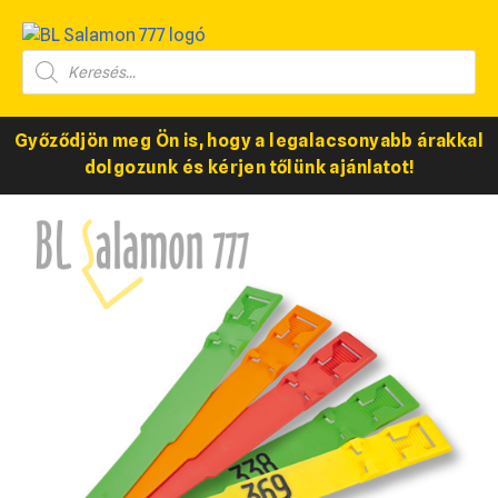
Győződjön meg Ön is, hogy a legalacsonyabb árakkal
dolgozunk és kérjen tőlünk ajánlatot!