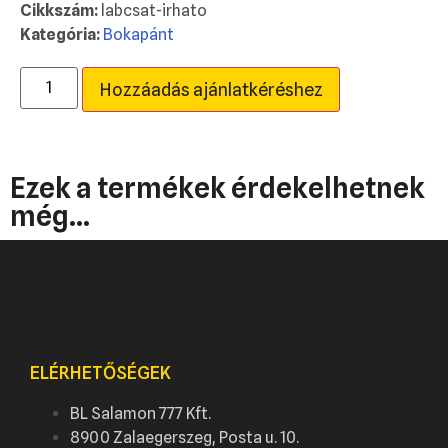
Cikkszám:
labcsat-irhato
Kategória:
Bokapánt
Hozzáadás ajánlatkéréshez
Ezek a termékek érdekelhetnek
még...
ELÉRHETŐSÉGEK
BL Salamon 777 Kft.
8900 Zalaegerszeg, Posta u. 10.