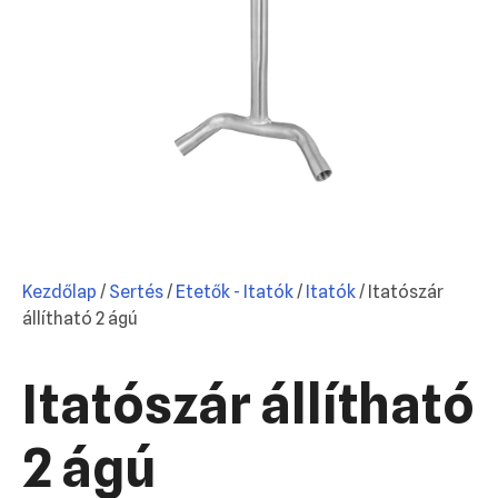
Kezdőlap
/
Sertés
/
Etetők - Itatók
/
Itatók
/ Itatószár
állítható 2 ágú
Itatószár állítható
2 ágú