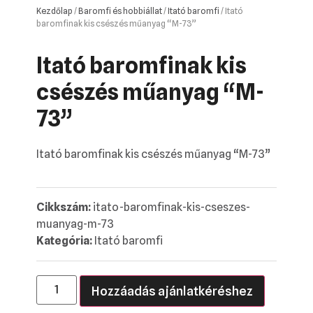
Kezdőlap
/
Baromfi és hobbiállat
/
Itató baromfi
/ Itató
baromfinak kis csészés műanyag “M-73”
Itató baromfinak kis
csészés műanyag “M-
73”
Itató baromfinak kis csészés műanyag “M-73”
Cikkszám:
itato-baromfinak-kis-cseszes-
muanyag-m-73
Kategória:
Itató baromfi
Hozzáadás ajánlatkéréshez