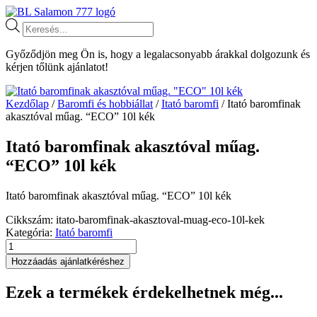
Ugrás
a
Products
tartalomhoz
search
Győződjön meg Ön is, hogy a legalacsonyabb árakkal dolgozunk és
kérjen tőlünk ajánlatot!
Kezdőlap
/
Baromfi és hobbiállat
/
Itató baromfi
/ Itató baromfinak
akasztóval műag. “ECO” 10l kék
Itató baromfinak akasztóval műag.
“ECO” 10l kék
Itató baromfinak akasztóval műag. “ECO” 10l kék
Cikkszám:
itato-baromfinak-akasztoval-muag-eco-10l-kek
Kategória:
Itató baromfi
Itató
baromfinak
Hozzáadás ajánlatkéréshez
akasztóval
műag.
Ezek a termékek érdekelhetnek még...
"ECO"
10l