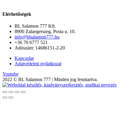
kék
mennyiség
Elérhetőségek
BL Salamon 777 Kft.
8900 Zalaegerszeg, Posta u. 10.
info@blsalamon777.hu
+36 70 6777 521
Adószám: 14686151-2-20
Kapcsolat
Adatvédelmi nyilatkozat
Youtube
2022 © BL Salamon 777 | Minden jog fenntartva.