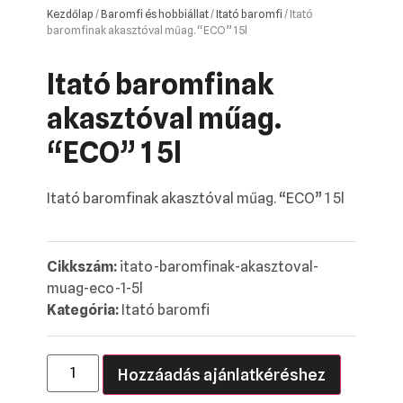
Kezdőlap
/
Baromfi és hobbiállat
/
Itató baromfi
/ Itató
baromfinak akasztóval műag. “ECO” 1 5l
Itató baromfinak
akasztóval műag.
“ECO” 1 5l
Itató baromfinak akasztóval műag. “ECO” 1 5l
Cikkszám:
itato-baromfinak-akasztoval-
muag-eco-1-5l
Kategória:
Itató baromfi
Hozzáadás ajánlatkéréshez