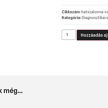
Cikkszám:
hatszalonna-v
Kategória:
Diagnosztikai 
Hozzáadás aj
 még...