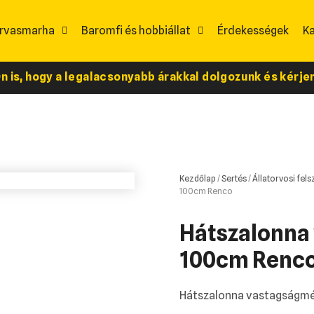
rvasmarha
Baromfi és hobbiállat
Érdekességek
K
 is, hogy a legalacsonyabb árakkal dolgozunk és kérjen 
Kezdőlap
/
Sertés
/
Állatorvosi fels
100cm Renco
Hátszalonna
100cm Renc
Hátszalonna vastagságmé