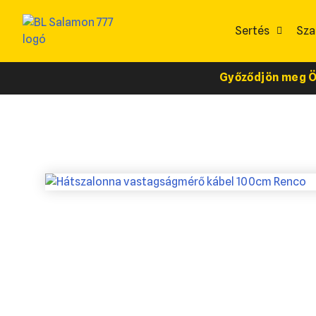
Sertés
Sza
Győződjön meg Ön