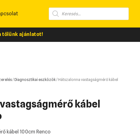
apcsolat
tőlünk ajánlatot!
zerelés
/
Diagnosztikai eszközök
/ Hátszalonna vastagságmérő kábel
 vastagságmérő kábel
o
rő kábel 100cm Renco