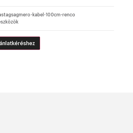
astagsagmero-kabel-100cm-renco
eszközök
ánlatkéréshez