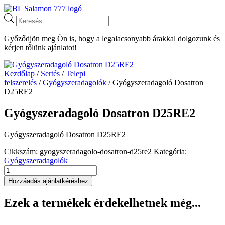
Ugrás
a
Products
tartalomhoz
search
Győződjön meg Ön is, hogy a legalacsonyabb árakkal dolgozunk és
kérjen tőlünk ajánlatot!
Kezdőlap
/
Sertés
/
Telepi
felszerelés
/
Gyógyszeradagolók
/ Gyógyszeradagoló Dosatron
D25RE2
Gyógyszeradagoló Dosatron D25RE2
Gyógyszeradagoló Dosatron D25RE2
Cikkszám:
gyogyszeradagolo-dosatron-d25re2
Kategória:
Gyógyszeradagolók
Gyógyszeradagoló
Dosatron
Hozzáadás ajánlatkéréshez
D25RE2
mennyiség
Ezek a termékek érdekelhetnek még...