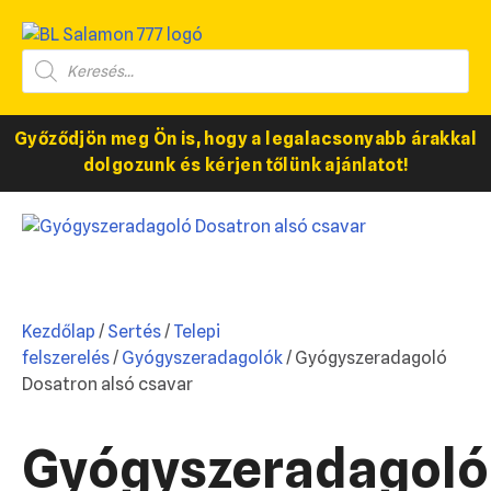
Győződjön meg Ön is, hogy a legalacsonyabb árakkal
dolgozunk és kérjen tőlünk ajánlatot!
Kezdőlap
/
Sertés
/
Telepi
felszerelés
/
Gyógyszeradagolók
/ Gyógyszeradagoló
Dosatron alsó csavar
Gyógyszeradagoló