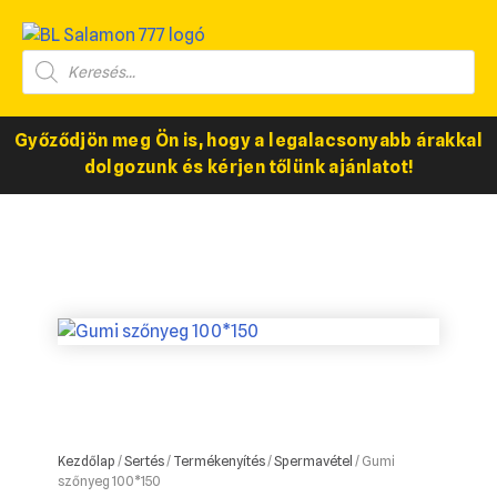
Győződjön meg Ön is, hogy a legalacsonyabb árakkal
dolgozunk és kérjen tőlünk ajánlatot!
Kezdőlap
/
Sertés
/
Termékenyítés
/
Spermavétel
/ Gumi
szőnyeg 100*150