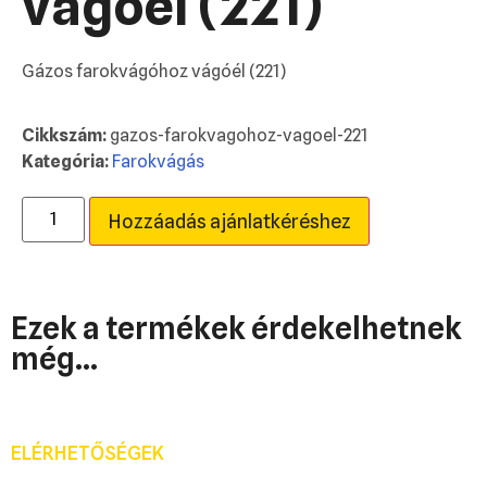
vágóél (221)
Gázos farokvágóhoz vágóél (221)
Cikkszám:
gazos-farokvagohoz-vagoel-221
Kategória:
Farokvágás
Hozzáadás ajánlatkéréshez
Ezek a termékek érdekelhetnek
még...
ELÉRHETŐSÉGEK