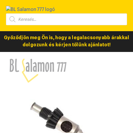
Győződjön meg Ön is, hogy a legalacsonyabb árakkal
dolgozunk és kérjen tőlünk ajánlatot!