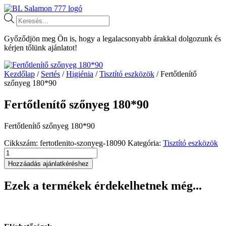
Ugrás
a
Products
tartalomhoz
search
Győződjön meg Ön is, hogy a legalacsonyabb árakkal dolgozunk és
kérjen tőlünk ajánlatot!
Kezdőlap
/
Sertés
/
Higiénia
/
Tisztító eszközök
/ Fertőtlenítő
szőnyeg 180*90
Fertőtlenítő szőnyeg 180*90
Fertőtlenítő szőnyeg 180*90
Cikkszám:
fertotlenito-szonyeg-18090
Kategória:
Tisztító eszközök
Fertőtlenítő
szőnyeg
Hozzáadás ajánlatkéréshez
180*90
mennyiség
Ezek a termékek érdekelhetnek még...