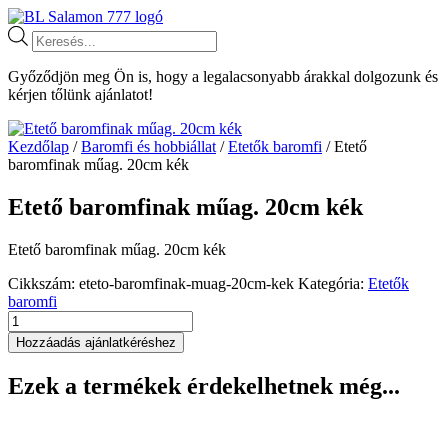
Ugrás
a
Products
tartalomhoz
search
Győződjön meg Ön is, hogy a legalacsonyabb árakkal dolgozunk és
kérjen tőlünk ajánlatot!
Kezdőlap
/
Baromfi és hobbiállat
/
Etetők baromfi
/ Etető
baromfinak műag. 20cm kék
Etető baromfinak műag. 20cm kék
Etető baromfinak műag. 20cm kék
Cikkszám:
eteto-baromfinak-muag-20cm-kek
Kategória:
Etetők
baromfi
Etető
baromfinak
Hozzáadás ajánlatkéréshez
műag.
20cm
Ezek a termékek érdekelhetnek még...
kék
mennyiség