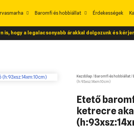
rvasmarha
Baromfi és hobbiállat
Érdekességek
K
 is, hogy a legalacsonyabb árakkal dolgozunk és kérjen 
Kezdőlap
/
Baromfi és hobbiállat
/
(h:93xsz:14xm:10cm)
Etető baromf
ketrecre ak
(h:93xsz:14