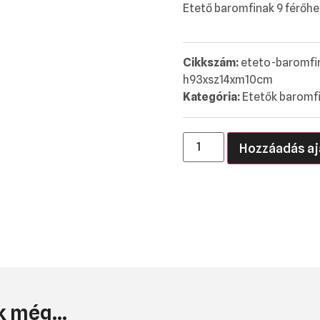
Etető baromfinak 9 férőhe
Cikkszám:
eteto-baromfi
h93xsz14xm10cm
Kategória:
Etetők baromf
Hozzáadás aj
 még...