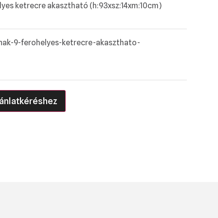
lyes ketrecre akasztható (h:93xsz:14xm:10cm)
nak-9-ferohelyes-ketrecre-akaszthato-
i
ánlatkéréshez