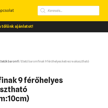
apcsolat
tőlünk ajánlatot!
Etetők baromfi
/ Etető baromfinak 9 férőhelyes ketrecre akasztható
inak 9 férőhelyes
asztható
xm:10cm)