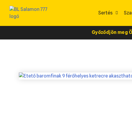
Sertés
Sza
Győződjön meg Ön