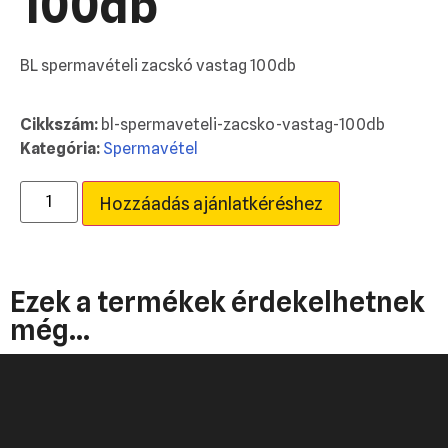
100db
BL spermavételi zacskó vastag 100db
Cikkszám:
bl-spermaveteli-zacsko-vastag-100db
Kategória:
Spermavétel
Hozzáadás ajánlatkéréshez
Ezek a termékek érdekelhetnek
még...