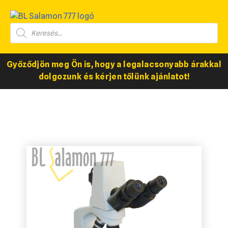
Győződjön meg Ön is, hogy a legalacsonyabb árakkal
dolgozunk és kérjen tőlünk ajánlatot!