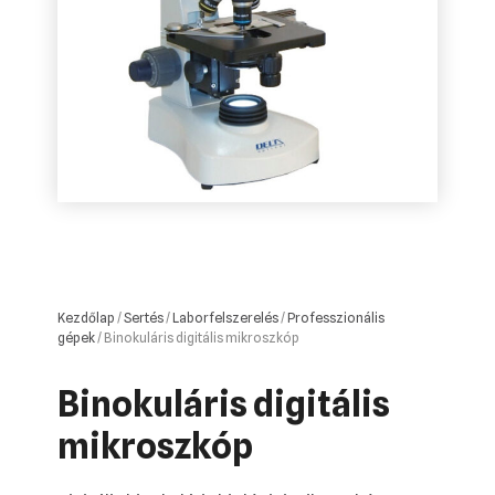
Kezdőlap
/
Sertés
/
Laborfelszerelés
/
Professzionális
gépek
/ Binokuláris digitális mikroszkóp
Binokuláris digitális
mikroszkóp