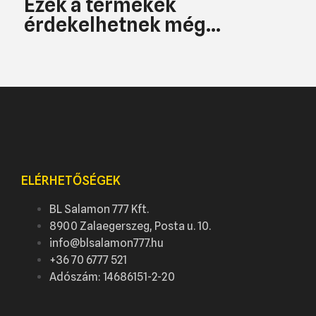
Ezek a termékek
érdekelhetnek még...
ELÉRHETŐSÉGEK
BL Salamon 777 Kft.
8900 Zalaegerszeg, Posta u. 10.
info@blsalamon777.hu
+36 70 6777 521
Adószám: 14686151-2-20