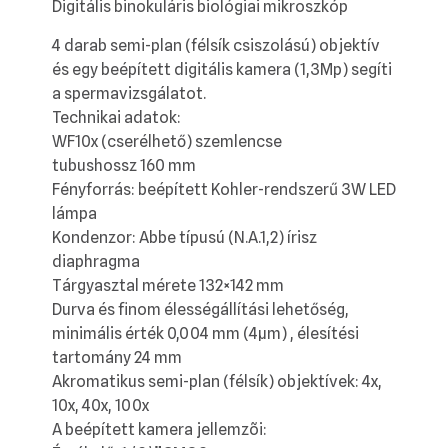
Digitális binokuláris biológiai mikroszkóp
4 darab semi-plan (félsík csiszolású) objektív
és egy beépített digitális kamera (1,3Mp) segíti
a spermavizsgálatot.
Technikai adatok:
WF10x (cserélhető) szemlencse
tubushossz 160 mm
Fényforrás: beépített Kohler-rendszerű 3W LED
lámpa
Kondenzor: Abbe típusú (N.A.1,2) írisz
diaphragma
Tárgyasztal mérete 132×142 mm
Durva és finom élességállítási lehetőség,
minimális érték 0,004 mm (4µm) , élesítési
tartomány 24 mm
Akromatikus semi-plan (félsík) objektívek: 4x,
10x, 40x, 100x
A beépített kamera jellemzõi: