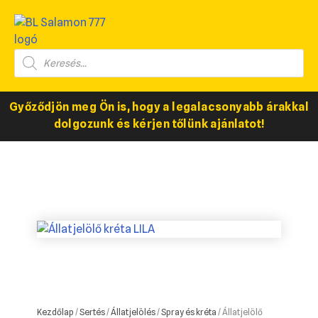
Győződjön meg Ön is, hogy a legalacsonyabb árakkal
dolgozunk és kérjen tőlünk ajánlatot!
Kezdőlap
/
Sertés
/
Állatjelölés
/
Spray és kréta
/ Állatjelölő