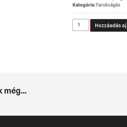
Kategória:
Farokvágás
Hozzáadás aj
 még...