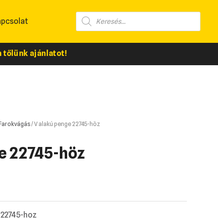
apcsolat
tőlünk ajánlatot!
Farokvágás
/ V alakú penge 22745-höz
e 22745-höz
-22745-hoz