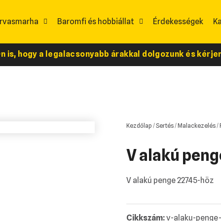
rvasmarha
Baromfi és hobbiállat
Érdekességek
K
 is, hogy a legalacsonyabb árakkal dolgozunk és kérjen 
Kezdőlap
/
Sertés
/
Malackezelés
/
V alakú peng
V alakú penge 22745-höz
Cikkszám:
v-alaku-penge