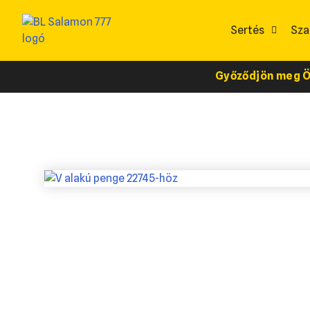
Sertés
Sza
Győződjön meg Ön