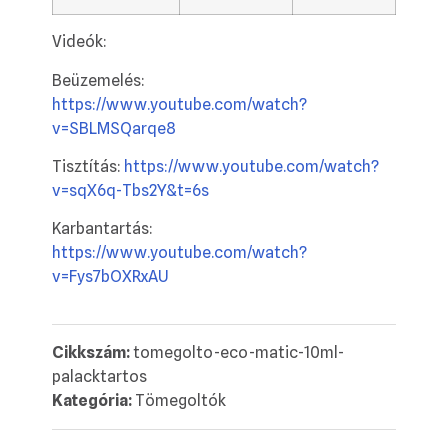
Videók:
Beüzemelés:
https://www.youtube.com/watch?
v=SBLMSQarqe8
Tisztítás:
https://www.youtube.com/watch?
v=sqX6q-Tbs2Y&t=6s
Karbantartás:
https://www.youtube.com/watch?
v=Fys7bOXRxAU
Cikkszám:
tomegolto-eco-matic-10ml-
palacktartos
Kategória:
Tömegoltók