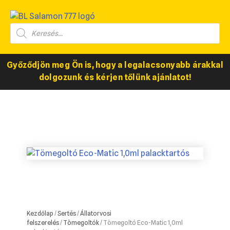
Győződjön meg Ön is, hogy a legalacsonyabb árakkal
dolgozunk és kérjen tőlünk ajánlatot!
Kezdőlap
/
Sertés
/
Állatorvosi
felszerelés
/
Tömegoltók
/ Tömegoltó Eco-Matic 1,0ml