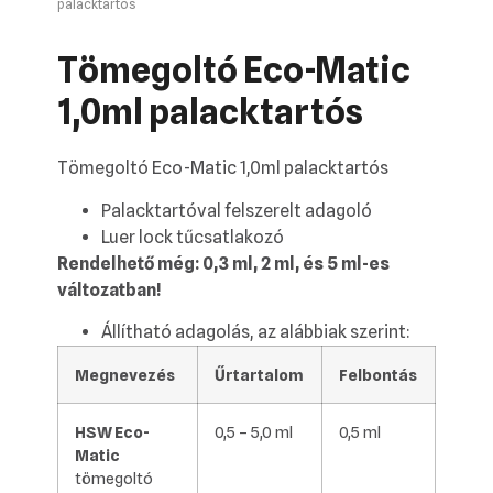
palacktartós
Tömegoltó Eco-Matic
1,0ml palacktartós
Tömegoltó Eco-Matic 1,0ml palacktartós
Palacktartóval felszerelt adagoló
Luer lock tűcsatlakozó
Rendelhető még: 0,3 ml, 2 ml, és 5 ml-es
változatban!
Állítható adagolás, az alábbiak szerint:
Megnevezés
Űrtartalom
Felbontás
HSW Eco-
0,5 – 5,0 ml
0,5 ml
Matic
tömegoltó