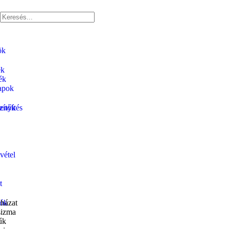
ök
ek
ék
apok
zítők
enyítés
vétel
t
ók
házat
izma
űk