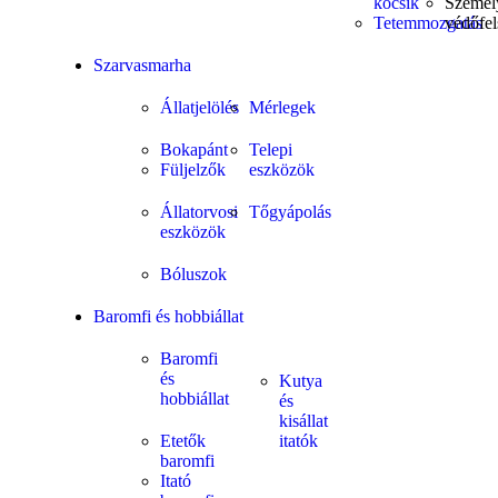
kocsik
Személ
Tetemmozgatás
védőfel
Szarvasmarha
Állatjelölés
Mérlegek
Bokapánt
Telepi
Füljelzők
eszközök
Állatorvosi
Tőgyápolás
eszközök
Bóluszok
Baromfi és hobbiállat
Baromfi
és
Kutya
hobbiállat
és
kisállat
Etetők
itatók
baromfi
Itató