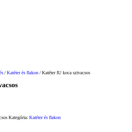
és
/
Katéter és flakon
/ Katéter IU koca szivacsos
vacsos
acsos
Kategória:
Katéter és flakon