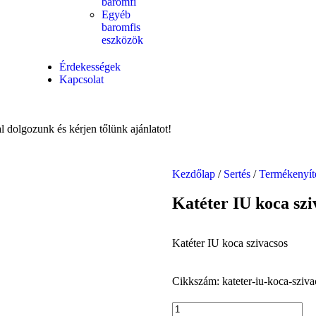
baromfi
Egyéb
baromfis
eszközök
Érdekességek
Kapcsolat
dolgozunk és kérjen tőlünk ajánlatot!
Kezdőlap
/
Sertés
/
Termékenyít
Katéter IU koca szi
Katéter IU koca szivacsos
Cikkszám:
kateter-iu-koca-sziv