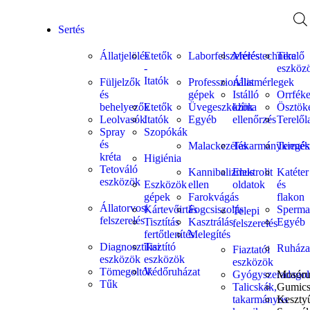
Sertés
Állatjelölés
Etetők
Laborfelszerelés
Méréstechnika
Terelő
-
eszköz
Itatók
Füljelzők
Professzionális
Állatmérlegek
és
gépek
Istálló
Orrfék
behelyezők
Etetők
Üvegeszközök
klíma
Ösztök
Leolvasók
Itatók
Egyéb
ellenőrzés
Terelől
Spray
Szopókák
és
Malackezelés
Takarmánykiegés
Termék
kréta
Higiénia
Tetováló
Kannibalizmus
Elektrolit
Katéter
eszközök
Eszközök
ellen
oldatok
és
gépek
Farokvágás
flakon
Állatorvosi
Kártevőirtás
Fogcsiszolás
Sperma
Telepi
felszerelés
Tisztítás
Kasztrálás
Egyéb
felszerelés
fertőtlenítés
Melegítés
Diagnosztikai
Tisztító
Ruháza
Fiaztatói
eszközök
eszközök
eszközök
Tömegoltók
Védőruházat
Gyógyszeradagol
Mosóru
Tűk
Talicskák,
Gumics
takarmányos
Keszty