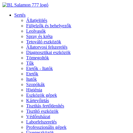
Ugrás
a
Sertés
tartalomhoz
Állatjelölés
Füljelzők és behelyezők
Leolvasók
Spray és kréta
Tetováló eszközök
Állatorvosi felszerelés
Diagnosztikai eszközök
Tömegoltók
Tűk
Etetők - Itatók
Etetők
Itatók
Szopókák
Higiénia
Eszközök gépek
Kártevőirtás
Tisztítás fertőtlenítés
Tisztító eszközök
Védőruházat
Laborfelszerelés
Professzionális gépek
Üvegeszközök