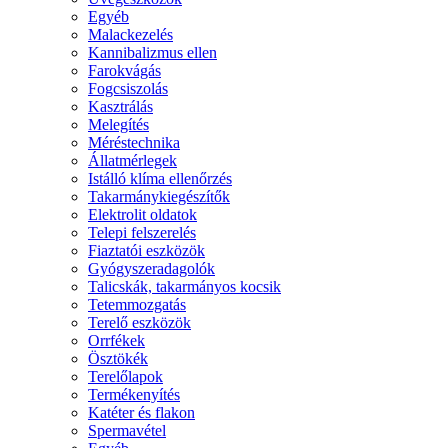
Egyéb
Malackezelés
Kannibalizmus ellen
Farokvágás
Fogcsiszolás
Kasztrálás
Melegítés
Méréstechnika
Állatmérlegek
Istálló klíma ellenőrzés
Takarmánykiegészítők
Elektrolit oldatok
Telepi felszerelés
Fiaztatói eszközök
Gyógyszeradagolók
Talicskák, takarmányos kocsik
Tetemmozgatás
Terelő eszközök
Orrfékek
Ösztökék
Terelőlapok
Termékenyítés
Katéter és flakon
Spermavétel