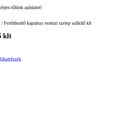
rjen tőlünk ajánlatot!
k
/ Fertőtlenítő kapuhoz venturi szelep szűkítő klt
 klt
Alkatrészek