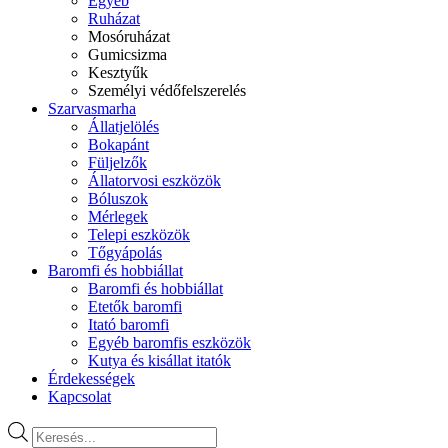
Egyéb
Ruházat
Mosóruházat
Gumicsizma
Kesztyűk
Személyi védőfelszerelés
Szarvasmarha
Állatjelölés
Bokapánt
Füljelzők
Állatorvosi eszközök
Bóluszok
Mérlegek
Telepi eszközök
Tőgyápolás
Baromfi és hobbiállat
Baromfi és hobbiállat
Etetők baromfi
Itató baromfi
Egyéb baromfis eszközök
Kutya és kisállat itatók
Érdekességek
Kapcsolat
Products
search