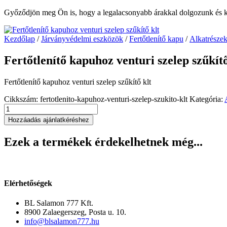
Győződjön meg Ön is, hogy a legalacsonyabb árakkal dolgozunk és ké
Kezdőlap
/
Járványvédelmi eszközök
/
Fertőtlenítő kapu
/
Alkatrésze
Fertőtlenítő kapuhoz venturi szelep szűkítő
Fertőtlenítő kapuhoz venturi szelep szűkítő klt
Cikkszám:
fertotlenito-kapuhoz-venturi-szelep-szukito-klt
Kategória:
Fertőtlenítő
kapuhoz
Hozzáadás ajánlatkéréshez
venturi
szelep
Ezek a termékek érdekelhetnek még...
szűkítő
klt
mennyiség
Elérhetőségek
BL Salamon 777 Kft.
8900 Zalaegerszeg, Posta u. 10.
info@blsalamon777.hu