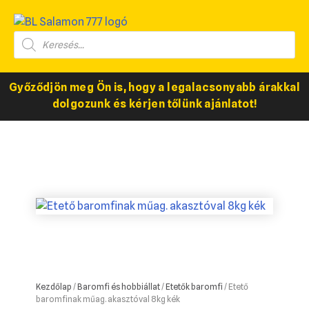
Győződjön meg Ön is, hogy a legalacsonyabb árakkal
dolgozunk és kérjen tőlünk ajánlatot!
Kezdőlap
/
Baromfi és hobbiállat
/
Etetők baromfi
/ Etető
baromfinak műag. akasztóval 8kg kék