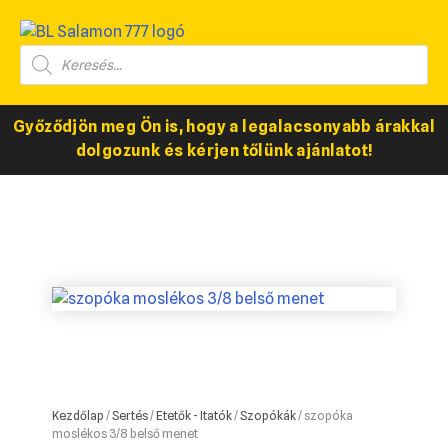
Győződjön meg Ön is, hogy a legalacsonyabb árakkal
dolgozunk és kérjen tőlünk ajánlatot!
Kezdőlap
/
Sertés
/
Etetők - Itatók
/
Szopókák
/ szopóka
moslékos 3/8 belső menet