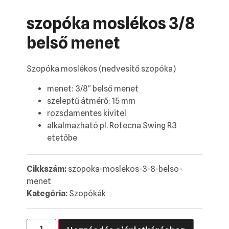
szopóka moslékos 3/8
belső menet
Szopóka moslékos (nedvesítő szopóka)
menet: 3/8″ belső menet
szeleptű átmérő: 15 mm
rozsdamentes kivitel
alkalmazható pl. Rotecna Swing R3
etetőbe
Cikkszám:
szopoka-moslekos-3-8-belso-
menet
Kategória:
Szopókák