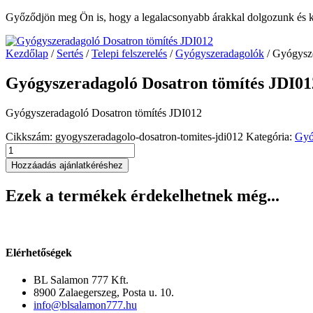
Győződjön meg Ön is, hogy a legalacsonyabb árakkal dolgozunk és ké
Kezdőlap
/
Sertés
/
Telepi felszerelés
/
Gyógyszeradagolók
/ Gyógysze
Gyógyszeradagoló Dosatron tömítés JDI01
Gyógyszeradagoló Dosatron tömítés JDI012
Cikkszám:
gyogyszeradagolo-dosatron-tomites-jdi012
Kategória:
Gyó
Gyógyszeradagoló
Dosatron
Hozzáadás ajánlatkéréshez
tömítés
JDI012
Ezek a termékek érdekelhetnek még...
mennyiség
Elérhetőségek
BL Salamon 777 Kft.
8900 Zalaegerszeg, Posta u. 10.
info@blsalamon777.hu