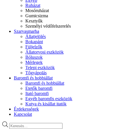
Egyéb
Ruházat
Mosóruházat
Gumicsizma
Kesztyűk
Személyi védőfelszerelés
Szarvasmarha
Állatjelölés
Bokapánt
Füljelzők
Állatorvosi eszközök
Bóluszok
Mérlegek
Telepi eszközök
Tőgyápolás
Baromfi és hobbiállat
Baromfi és hobbiállat
Etetők baromfi
Itató baromfi
Egyéb baromfis eszközök
Kutya és kisállat itatók
Érdekességek
Kapcsolat
Products
search