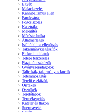
Egyéb
Malackezelés
Kannibalizmus ellen
Farokvágás
Fogcsiszolás
Kasztrálás
Melegítés
Méréstechnika
Állatmérlegek
Istálló klíma ellenőrzés
Takarmánykiegészítők
Elektrolit oldatok
Telepi felszerelés
Fiaztatói eszközök
Gyógyszeradagolók
Talicskák, takarmányos kocsik
Tetemmozgatás
Terelő eszközök
Orrfékek
Ösztökék
Terelőlapok
Termékenyítés
Katéter és flakon
Spermavétel