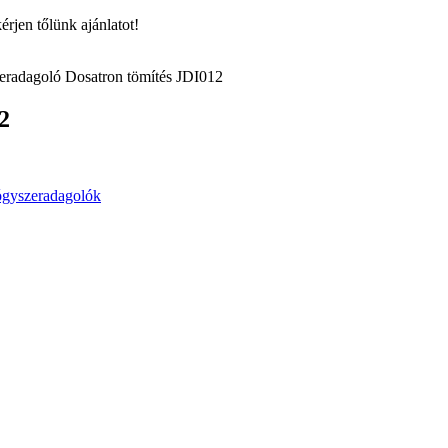
rjen tőlünk ajánlatot!
radagoló Dosatron tömítés JDI012
2
gyszeradagolók