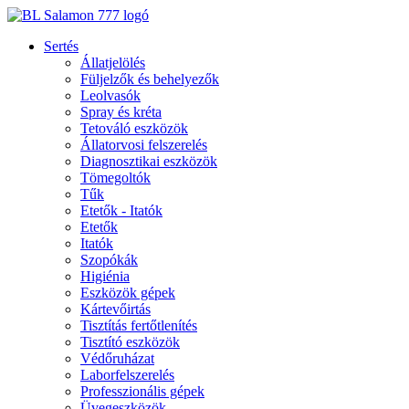
Ugrás
a
Sertés
tartalomhoz
Állatjelölés
Füljelzők és behelyezők
Leolvasók
Spray és kréta
Tetováló eszközök
Állatorvosi felszerelés
Diagnosztikai eszközök
Tömegoltók
Tűk
Etetők - Itatók
Etetők
Itatók
Szopókák
Higiénia
Eszközök gépek
Kártevőirtás
Tisztítás fertőtlenítés
Tisztító eszközök
Védőruházat
Laborfelszerelés
Professzionális gépek
Üvegeszközök