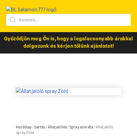
Győződjön meg Ön is, hogy a legalacsonyabb árakkal
dolgozunk és kérjen tőlünk ajánlatot!
Kezdőlap
/
Sertés
/
Állatjelölés
/
Spray és kréta
/ Állatjelölő
spray Zöld